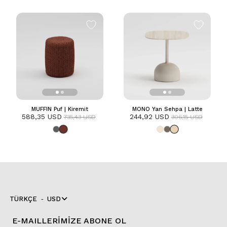
MUFFIN Puf | Kiremit
MONO Yan Sehpa | Latte
588,35 USD
244,92 USD
735,43 USD
306,15 USD
TÜRKÇE
USD
E-MAILLERİMİZE ABONE OL