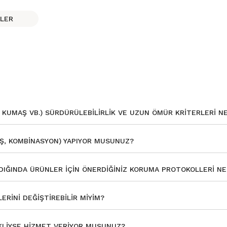
LER
, KUMAŞ VB.) SÜRDÜRÜLEBILIRLIK VE UZUN ÖMÜR KRITERLERI N
AŞ, KOMBINASYON) YAPIYOR MUSUNUZ?
DIĞINDA ÜRÜNLER IÇIN ÖNERDIĞINIZ KORUMA PROTOKOLLERI NE
RINI DEĞIŞTIREBILIR MIYIM?
LIYSE HIZMET VERIYOR MUSUNUZ?