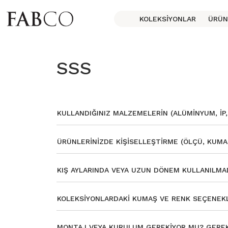
KOLEKSIYONLAR
ÜRÜN
SSS
KULLANDIĞINIZ MALZEMELERIN (ALÜMINYUM, IP
ÜRÜNLERINIZDE KIŞISELLEŞTIRME (ÖLÇÜ, KUM
KIŞ AYLARINDA VEYA UZUN DÖNEM KULLANILMA
KOLEKSIYONLARDAKI KUMAŞ VE RENK SEÇENEKLE
MONTAJ VEYA KURULUM GEREKIYOR MU? GEREK