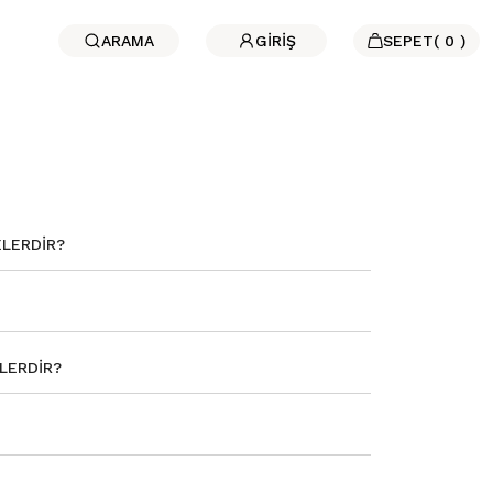
ARAMA
GİRİŞ
SEPET
(
0
)
ELERDIR?
LERDIR?