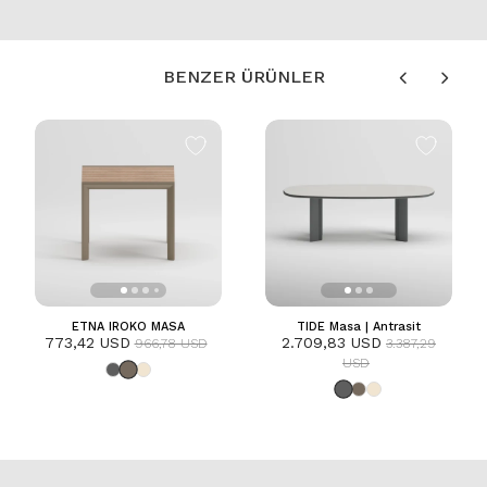
BENZER ÜRÜNLER
ETNA IROKO MASA
TIDE Masa | Antrasit
773,42 USD
2.709,83 USD
966,78 USD
3.387,29
USD