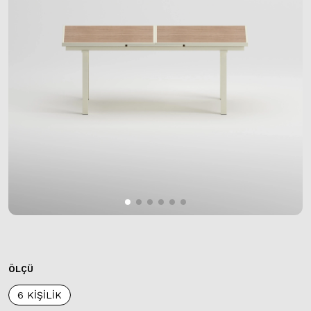
ÖLÇÜ
6 KİŞİLİK