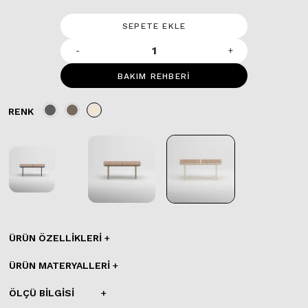
SEPETE EKLE
-
+
BAKIM REHBERİ
RENK
ÜRÜN ÖZELLIKLERI
ÜRÜN MATERYALLERI
ÖLÇÜ BILGISI