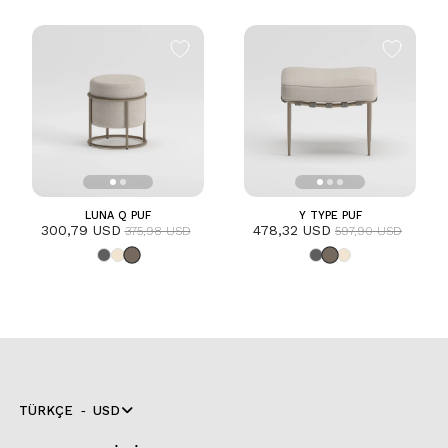
LUNA Q PUF
Y TYPE PUF
300,79 USD
478,32 USD
375,98 USD
597,90 USD
TÜRKÇE
USD