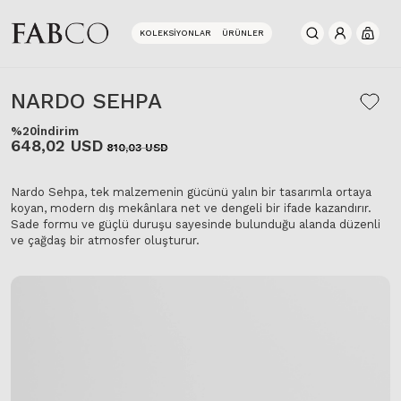
KOLEKSIYONLAR
ÜRÜNLER
0
NARDO SEHPA
%20
İndirim
648,02 USD
810,03 USD
Nardo Sehpa, tek malzemenin gücünü yalın bir tasarımla ortaya
koyan, modern dış mekânlara net ve dengeli bir ifade kazandırır.
Sade formu ve güçlü duruşu sayesinde bulunduğu alanda düzenli
ve çağdaş bir atmosfer oluşturur.