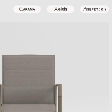
ARAMA
GİRİŞ
SEPET
(
0
)