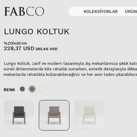
KOLEKSIYONLAR
ÜRÜN
LUNGO KOLTUK
%20
İndirim
228,37 USD
285,46 USD
Lungo Koltuk, zarif ve modern tasarımıyla dış mekanlarınıza şıklık ka
süreli dinlenmelerde bile rahatlık sunarken, estetik detaylarıyla dikka
mekanlarda rahatlıkla kullanabileceğiniz ve her anın tadını çıkarabilece
RENK