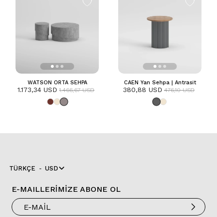
WATSON ORTA SEHPA
CAEN Yan Sehpa | Antrasit
1.173,34 USD
380,88 USD
1.466,67 USD
476,10 USD
TÜRKÇE
USD
E-MAILLERİMİZE ABONE OL