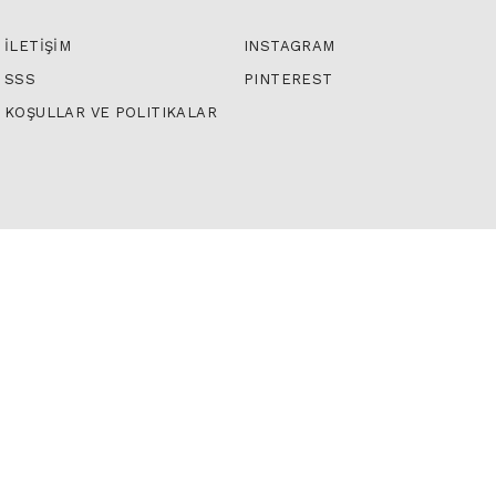
İLETİŞİM
INSTAGRAM
SSS
PINTEREST
KOŞULLAR VE POLITIKALAR