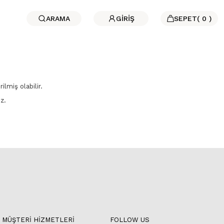
ARAMA
GİRİŞ
SEPET
(
0
)
lmiş olabilir.
z.
MÜŞTERİ HİZMETLERİ
FOLLOW US